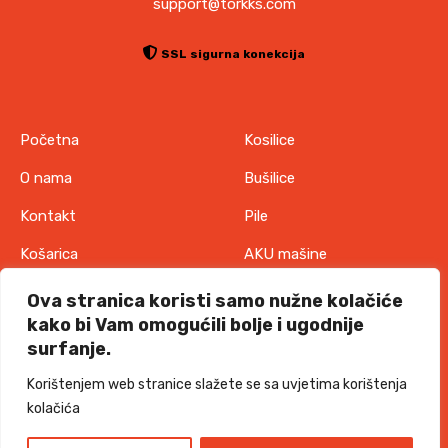
support@torkks.com
SSL sigurna konekcija
Početna
Kosilice
O nama
Bušilice
Kontakt
Pile
Košarica
AKU mašine
Pravila o zaštiti
Odjeća
Ova stranica koristi samo nužne kolačiće
privatnosti
kako bi Vam omogućili bolje i ugodnije
IT oprema
surfanje.
Uvjeti korištenja
Akcije
Korištenjem web stranice slažete se sa uvjetima korištenja
Politika o kolačićima
kolačića
TORKKS d.o.o. - 2026 sva prava pridržana
Design and development