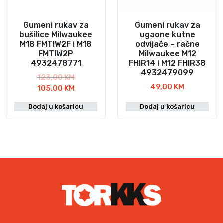
n
b
a
i
j
l
Gumeni rukav za
Gumeni rukav za
e
a
bušilice Milwaukee
ugaone kutne
M18 FMTIW2F i M18
odvijače – račne
:
j
FMTIW2P
Milwaukee M12
1
e
4932478771
FHIR14 i M12 FHIR38
1
:
4932479099
I
123,00
KM
6
1
49,00
KM
z
T
105,00
KM
,
2
v
r
0
8
Dodaj u košaricu
Dodaj u košaricu
o
e
0
,
r
n
0
n
u
K
0
a
t
M
c
n
.
K
i
a
M
j
c
.
e
i
n
j
a
e
b
n