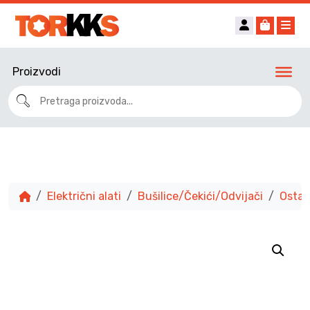
Account
Cart
Me
Proizvodi
Električni alati
Bušilice/Čekići/Odvijači
Ostali