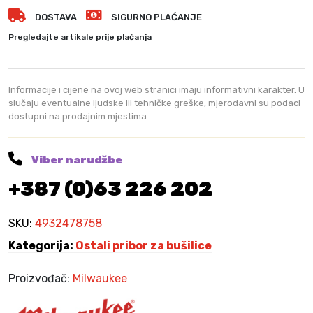
e
DOSTAVA
SIGURNO PLAĆANJE
n
i
Pregledajte artikale prije plaćanja
r
u
k
Informacije i cijene na ovoj web stranici imaju informativni karakter. U
a
slučaju eventualne ljudske ili tehničke greške, mjerodavni su podaci
dostupni na prodajnim mjestima
v
z
a
Viber narudžbe
b
+387 (0)63 226 202
u
š
i
SKU:
4932478758
l
Kategorija:
Ostali pribor za bušilice
i
c
Proizvođač:
Milwaukee
e
M