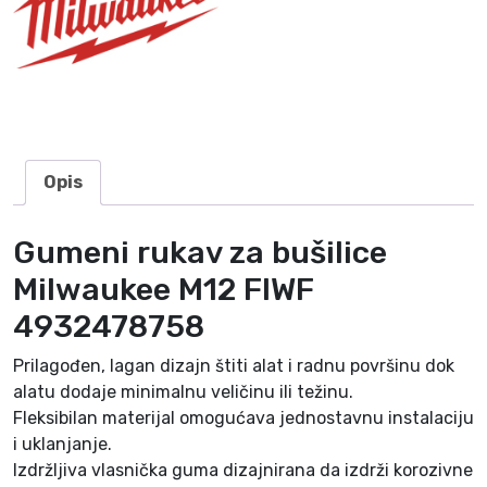
i
l
w
a
u
k
e
Opis
e
M
Gumeni rukav za bušilice
1
2
Milwaukee M12 FIWF
F
4932478758
I
W
Prilagođen, lagan dizajn štiti alat i radnu površinu dok
F
alatu dodaje minimalnu veličinu ili težinu.
4
Fleksibilan materijal omogućava jednostavnu instalaciju
9
i uklanjanje.
3
Izdržljiva vlasnička guma dizajnirana da izdrži korozivne
2