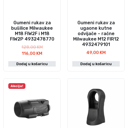
Gumeni rukav za
Gumeni rukav za
bušilice Milwaukee
ugaone kutne
M18 FIW2F i M18
odvijače – račne
FIW2P 4932478770
Milwaukee M12 FIR12
4932479101
I
128,00
KM
49,00
KM
T
z
116,00
KM
r
v
Dodaj u košaricu
Dodaj u košaricu
e
o
n
r
u
n
t
a
Akcija!
n
c
a
i
c
j
i
e
j
n
e
a