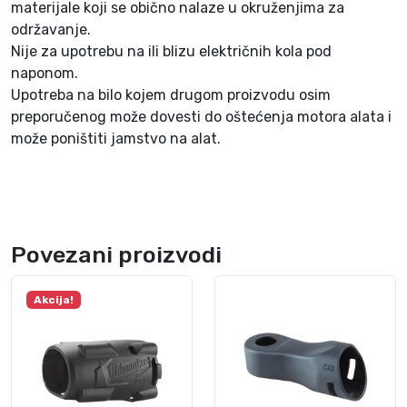
materijale koji se obično nalaze u okruženjima za
4
održavanje.
7
Nije za upotrebu na ili blizu električnih kola pod
8
naponom.
7
Upotreba na bilo kojem drugom proizvodu osim
5
preporučenog može dovesti do oštećenja motora alata i
8
može poništiti jamstvo na alat.
k
o
l
i
č
Povezani proizvodi
i
n
a
Akcija!