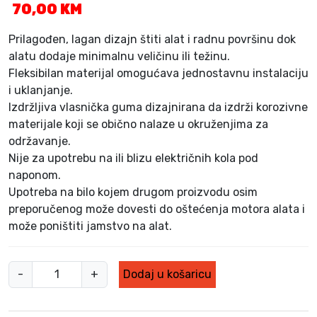
70,00
KM
Prilagođen, lagan dizajn štiti alat i radnu površinu dok
alatu dodaje minimalnu veličinu ili težinu.
Fleksibilan materijal omogućava jednostavnu instalaciju
i uklanjanje.
Izdržljiva vlasnička guma dizajnirana da izdrži korozivne
materijale koji se obično nalaze u okruženjima za
održavanje.
Nije za upotrebu na ili blizu električnih kola pod
naponom.
Upotreba na bilo kojem drugom proizvodu osim
preporučenog može dovesti do oštećenja motora alata i
može poništiti jamstvo na alat.
G
-
+
Dodaj u košaricu
u
m