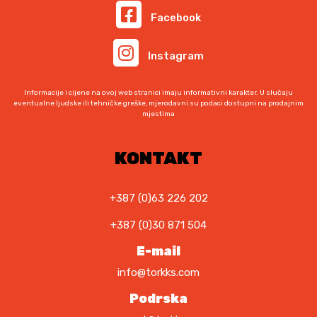
i
a
Facebook
l
j
a
e
Instagram
j
:
e
1
:
0
Informacije i cijene na ovoj web stranici imaju informativni karakter. U slučaju
1
5
eventualne ljudske ili tehničke greške, mjerodavni su podaci dostupni na prodajnim
mjestima
2
,
3
0
,
0
KONTAKT
0
0
K
M
+387 (0)63 226 202
K
.
+387 (0)30 871 504
M
.
E-mail
info@torkks.com
Podrska