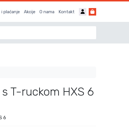
Account
Cart
i plaćanje
Akcije
O nama
Kontakt
č s T-ruckom HXS 6
S 6