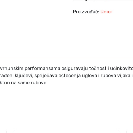
m
H
Proizvođač:
Unior
X
S
6
k
o
l
i
č
 vrhunskim performansama osiguravaju točnost i učinkovitost
i
rađeni ključevi, spriječava oštećenja uglova i rubova vijaka
n
rektno na same rubove.
a