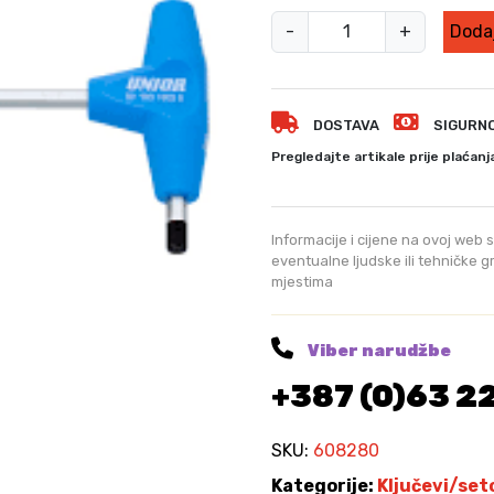
I
-
+
Dodaj
m
b
u
DOSTAVA
SIGURN
s
k
Pregledajte artikale prije plaćanj
l
j
u
Informacije i cijene na ovoj web s
č
eventualne ljudske ili tehničke 
mjestima
s
T
-
Viber narudžbe
r
+387 (0)63 2
u
c
k
SKU:
608280
o
Kategorije:
Ključevi/set