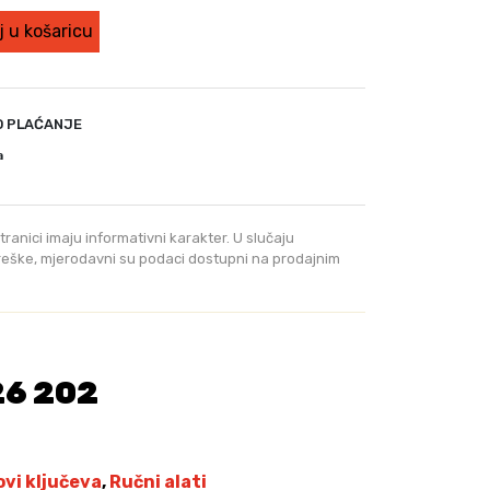
 u košaricu
O PLAĆANJE
a
tranici imaju informativni karakter. U slučaju
greške, mjerodavni su podaci dostupni na prodajnim
26 202
ovi ključeva
,
Ručni alati