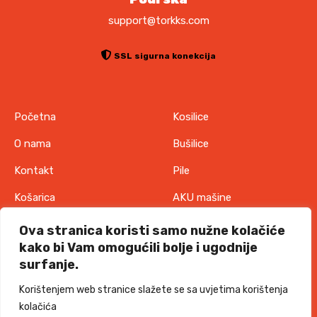
support@torkks.com
SSL sigurna konekcija
Početna
Kosilice
O nama
Bušilice
Kontakt
Pile
Košarica
AKU mašine
Pravila o zaštiti
Odjeća
Ova stranica koristi samo nužne kolačiće
privatnosti
kako bi Vam omogućili bolje i ugodnije
IT oprema
surfanje.
Uvjeti korištenja
Akcije
Korištenjem web stranice slažete se sa uvjetima korištenja
Politika o kolačićima
kolačića