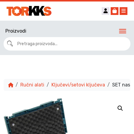
Account
Cart
Me
Proizvodi
Ručni alati
Ključevi/setovi ključeva
SET nasad