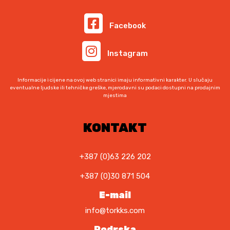
Facebook
Instagram
Informacije i cijene na ovoj web stranici imaju informativni karakter. U slučaju
eventualne ljudske ili tehničke greške, mjerodavni su podaci dostupni na prodajnim
mjestima
KONTAKT
+387 (0)63 226 202
+387 (0)30 871 504
E-mail
info@torkks.com
Podrska