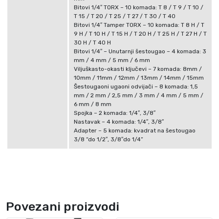
Bitovi 1/4″ TORX – 10 komada: T 8 / T 9 / T 10 /
T 15 / T 20 / T 25 / T 27 / T 30 / T 40
Bitovi 1/4″ Tamper TORX – 10 komada: T 8 H / T
9 H / T 10 H / T 15 H / T 20 H / T 25 H / T 27 H / T
30 H / T 40 H
Bitovi 1/4″ – Unutarnji šestougao – 4 komada: 3
mm / 4 mm / 5 mm / 6 mm
Viljuškasto-okasti ključevi – 7 komada: 8mm /
10mm / 11mm / 12mm / 13mm / 14mm / 15mm
Šestougaoni ugaoni odvijači – 8 komada: 1,5
mm / 2 mm / 2,5 mm / 3 mm / 4 mm / 5 mm /
6 mm / 8 mm
Spojka – 2 komada: 1/4″, 3/8″
Nastavak – 4 komada: 1/4″, 3/8″
Adapter – 5 komada: kvadrat na šestougao
3/8 “do 1/2″, 3/8″do 1/4”
Povezani proizvodi