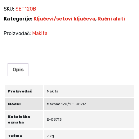
č
e
SKU:
SET120B
v
Kategorije:
Ključevi/setovi ključeva
,
Ručni alati
a
i
Proizvođač:
Makita
b
i
t
o
v
Opis
a
1
2
Proizvođač
Makita
0
d
Model
Makpac 120/1 E-08713
i
Kataloška
j
E-08713
oznaka
e
l
Težina
7 kg