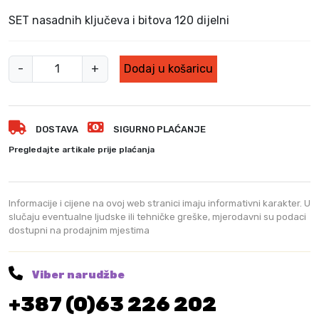
SET nasadnih ključeva i bitova 120 dijelni
S
-
+
Dodaj u košaricu
E
T
n
DOSTAVA
SIGURNO PLAĆANJE
a
s
Pregledajte artikale prije plaćanja
a
d
n
Informacije i cijene na ovoj web stranici imaju informativni karakter. U
i
slučaju eventualne ljudske ili tehničke greške, mjerodavni su podaci
dostupni na prodajnim mjestima
h
k
l
Viber narudžbe
j
+387 (0)63 226 202
u