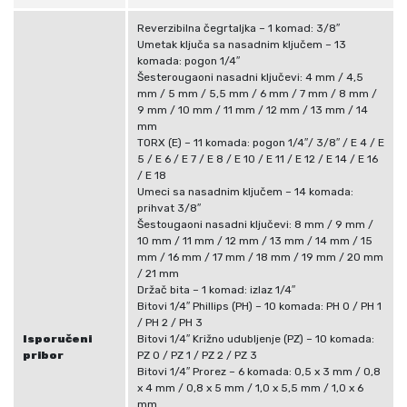
n
i
Reverzibilna čegrtaljka – 1 komad: 3/8″
Umetak ključa sa nasadnim ključem – 13
k
komada: pogon 1/4″
o
Šesterougaoni nasadni ključevi: 4 mm / 4,5
l
mm / 5 mm / 5,5 mm / 6 mm / 7 mm / 8 mm /
9 mm / 10 mm / 11 mm / 12 mm / 13 mm / 14
i
mm
č
TORX (E) – 11 komada: pogon 1/4″/ 3/8″ / E 4 / E
i
5 / E 6 / E 7 / E 8 / E 10 / E 11 / E 12 / E 14 / E 16
/ E 18
n
Umeci sa nasadnim ključem – 14 komada:
a
prihvat 3/8″
Šestougaoni nasadni ključevi: 8 mm / 9 mm /
10 mm / 11 mm / 12 mm / 13 mm / 14 mm / 15
mm / 16 mm / 17 mm / 18 mm / 19 mm / 20 mm
/ 21 mm
Držač bita – 1 komad: izlaz 1/4″
Bitovi 1/4″ Phillips (PH) – 10 komada: PH 0 / PH 1
/ PH 2 / PH 3
Isporučeni
Bitovi 1/4″ Križno udubljenje (PZ) – 10 komada:
pribor
PZ 0 / PZ 1 / PZ 2 / PZ 3
Bitovi 1/4″ Prorez – 6 komada: 0,5 x 3 mm / 0,8
x 4 mm / 0,8 x 5 mm / 1,0 x 5,5 mm / 1,0 x 6
mm