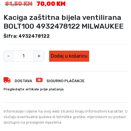
I
T
81,50
KM
70,00
KM
z
r
v
e
Kaciga zaštitna bijela ventilirana
o
n
BOLT100 4932478122 MILWAUKEE
r
u
n
t
Šifra: 4932478122
a
n
c
a
K
i
c
-
+
Dodaj u košaricu
j
i
a
e
j
c
n
e
i
a
n
DOSTAVA
SIGURNO PLAĆANJE
g
b
a
a
Pregledajte artikale prije plaćanja
i
j
z
l
e
a
a
:
š
Informacije i cijene na ovoj web stranici imaju informativni karakter. U
j
7
t
slučaju eventualne ljudske ili tehničke greške, mjerodavni su podaci
e
0
dostupni na prodajnim mjestima
i
:
,
t