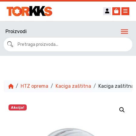
Account
Cart
Me
Proizvodi
HTZ oprema
Kaciga zaštitna
Kaciga zaštitna
Akcija!