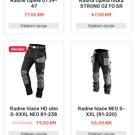
Radne cipele 01 39-
Radna cipela niska
O
O
I
47
STRONG O2 FO SR
v
v
L
77,00
KM
67,00
KM
a
a
W
j
j
Odaberi opcije
Odaberi opcije
A
p
p
U
r
r
K
o
o
E
Akcija!
i
i
E
z
z
k
v
v
o
o
o
l
d
d
i
i
i
č
m
m
i
a
a
n
Radne hlače HD slim
Radne hlače NEO S-
O
O
v
v
a
S-XXXL NEO 81-238
XXL (81-220)
v
v
i
i
I
T
99,00
KM
79,00
KM
55,00
KM
a
a
š
š
z
r
j
j
e
e
Odaberi opcije
Odaberi opcije