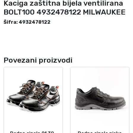
Kaciga zaštitna bijela ventilirana
a
B
BOLT100 4932478122 MILWAUKEE
O
Šifra: 4932478122
L
T
1
0
0
Povezani proizvodi
4
9
3
2
4
7
8
1
2
2
M