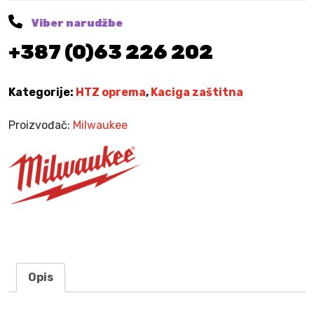
8
0
1
0
n
Viber narudžbe
,
a
5
K
+387 (0)63 226 202
b
0
M
i
.
j
Kategorije:
HTZ oprema
,
Kaciga zaštitna
K
e
M
l
.
Proizvođač:
Milwaukee
a
v
e
n
t
i
l
i
r
Opis
a
n