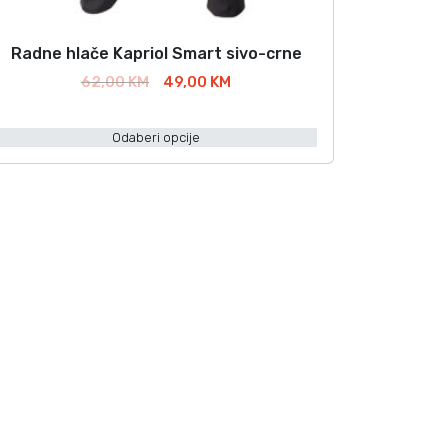
Radne hlače Kapriol Smart sivo-crne
O
v
I
T
62,00
KM
49,00
KM
a
z
r
v
e
Odaberi opcije
o
n
p
r
u
n
t
o
a
n
c
a
z
i
c
v
j
i
o
e
j
d
n
e
a
n
m
b
a
i
j
a
l
e
v
a
: