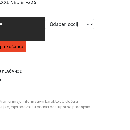
e
XXXL NEO 81-226
n
u
t
na
n
a
c
i
 u košaricu
j
e
n
O PLAĆANJE
a
j
a
e
:
9
tranici imaju informativni karakter. U slučaju
9
greške, mjerodavni su podaci dostupni na prodajnim
,
0
0