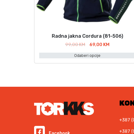
š
e
v
a
r
Radna jakna Cordura (81-506)
O
i
v
I
T
99,00
KM
69,00
KM
j
a
z
r
a
Odaberi opcije
v
e
j
n
o
n
p
t
r
u
r
i
n
t
o
.
a
n
i
O
c
a
z
i
c
p
v
KO
j
i
c
o
e
j
i
d
n
e
j
+387 (
i
a
n
e
m
b
a
+387 (
Facebook
s