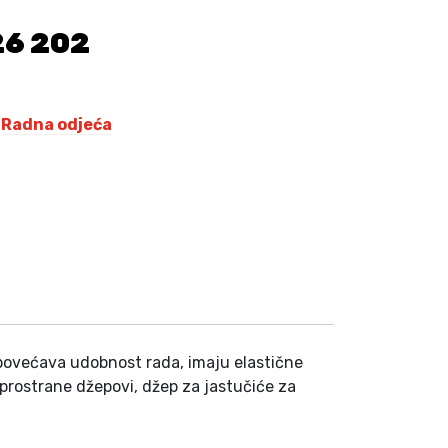
K
26 202
M
.
,
Radna odjeća
povećava udobnost rada, imaju elastične
 prostrane džepovi, džep za jastučiće za