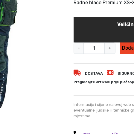
v
Radne hlače Premium XS-
o
r
n
Veliči
a
c
i
R
j
-
+
Dodaj
a
e
d
n
n
a
DOSTAVA
b
SIGURN
e
i
h
Pregledajte artikale prije plaćanj
l
l
a
a
j
č
Informacije i cijene na ovoj web s
e
e
eventualne ljudske ili tehničke 
:
mjestima
P
1
r
1
e
9