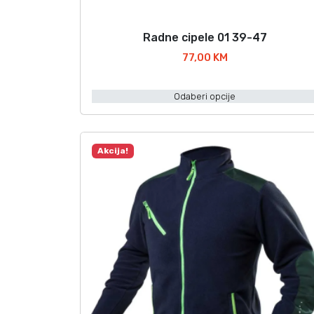
Radne cipele 01 39-47
O
v
77,00
KM
a
j
Odaberi opcije
p
r
o
Akcija!
i
z
v
o
d
i
m
a
v
i