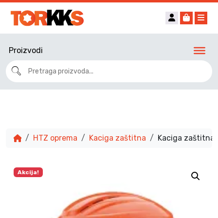
Account
Cart
Me
Proizvodi
HTZ oprema
Kaciga zaštitna
Kaciga zaštitn
Akcija!