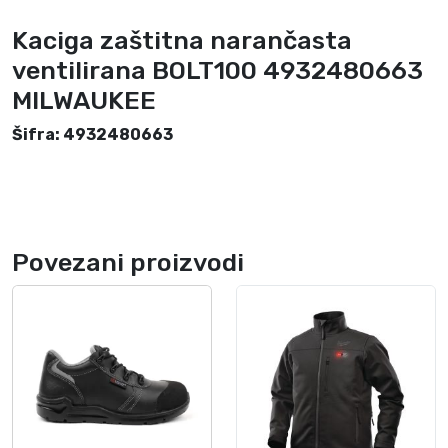
l
Kaciga zaštitna narančasta
i
r
ventilirana BOLT100 4932480663
a
MILWAUKEE
n
a
Šifra: 4932480663
B
O
L
T
1
Povezani proizvodi
0
0
4
9
3
2
4
8