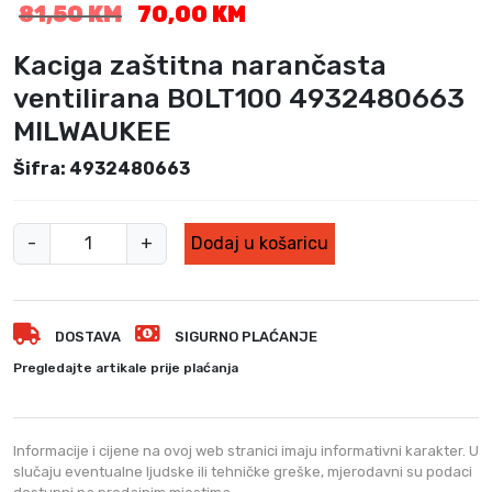
I
T
81,50
KM
70,00
KM
z
r
v
e
Kaciga zaštitna narančasta
o
n
ventilirana BOLT100 4932480663
r
u
MILWAUKEE
n
t
a
n
Šifra: 4932480663
c
a
i
c
j
i
K
-
+
Dodaj u košaricu
e
j
a
n
e
c
a
n
i
b
a
DOSTAVA
SIGURNO PLAĆANJE
g
i
j
a
Pregledajte artikale prije plaćanja
l
e
z
a
:
a
j
7
e
0
š
Informacije i cijene na ovoj web stranici imaju informativni karakter. U
:
,
t
slučaju eventualne ljudske ili tehničke greške, mjerodavni su podaci