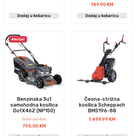
T
z
149,90
KM
r
v
Dodaj u košaricu
Dodaj u košaricu
e
o
n
r
u
n
t
a
Akcija!
n
c
a
i
c
j
i
e
j
n
e
a
n
b
a
i
j
l
Benzinska 3u1
Čeona-strižna
e
a
samohodna kosilica
kosilica Scheppach
DotX46Z (NP150)
BMS196-88
:
j
1
e
I
880,00
KM
1.499,99
KM
4
:
T
z
795,00
KM
9
1
r
v