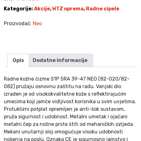
-
Kategorije:
Akcije
,
HTZ oprema
,
Radne cipele
4
7
Proizvođač:
Neo
k
o
l
i
č
Opis
Dodatne informacije
i
n
Radne kožne čizme S1P SRA 39-47 NEO (82-020/82-
a
082) pružaju osnovnu zaštitu na radu. Vanjski dio
izrađen je od visokokvalitetne kože s reflektirajućim
umecima koji jamče vidljivost korisnika u svim uvjetima.
Protuklizni potplat opremljen je anti-šok sustavom,
pruža sigurnost i udobnost. Metalni umetak i ojačani
metalni čep za nožne prste štiti od mehaničkih ozljeda.
Mekani unutarnji sloj omogućuje visoku udobnosti
nošenja na poslu. Oznaka CE je sigurnosno jamstvo i