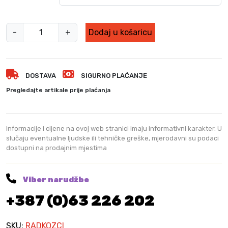
R
-
+
Dodaj u košaricu
a
d
n
DOSTAVA
SIGURNO PLAĆANJE
e
k
Pregledajte artikale prije plaćanja
o
ž
n
Informacije i cijene na ovoj web stranici imaju informativni karakter. U
e
slučaju eventualne ljudske ili tehničke greške, mjerodavni su podaci
dostupni na prodajnim mjestima
č
i
z
Viber narudžbe
m
+387 (0)63 226 202
e
3
9
SKU:
RADKOZCI