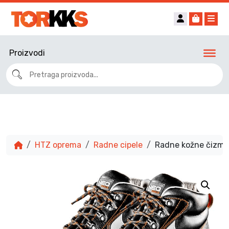
Account
Cart
Me
Proizvodi
HTZ oprema
Radne cipele
Radne kožne čizme