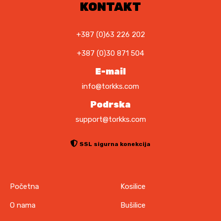
0
,
KONTAKT
0
K
0
M
+387 (0)63 226 202
.
K
+387 (0)30 871 504
M
.
E-mail
info@torkks.com
Podrska
support@torkks.com
SSL sigurna konekcija
Početna
Kosilice
O nama
Bušilice