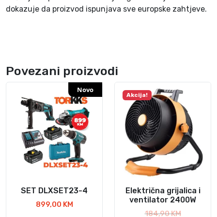
dokazuje da proizvod ispunjava sve europske zahtjeve.
Povezani proizvodi
Novo
Akcija!
SET DLXSET23-4
Električna grijalica i
ventilator 2400W
899,00
KM
I
184,90
KM