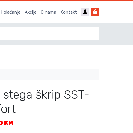
Account
Cart
i plaćanje
Akcije
O nama
Kontakt
stega škrip SST-
ort
T
00
KM
r