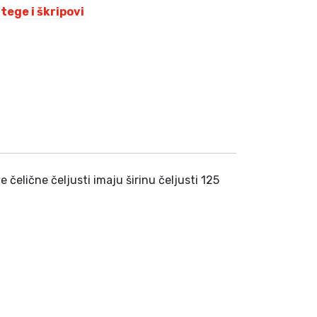
tege i škripovi
K
M
.
čelične čeljusti imaju širinu čeljusti 125