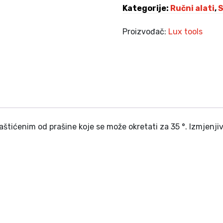
i
Kategorije:
Ručni alati
,
S
,
p
0
S
Proizvođač:
Lux tools
0
S
T
K
-
M
1
.
2
5
D
C
ćenim od prašine koje se može okretati za 35 °. Izmjenjive 
o
m
f
o
r
t
k
o