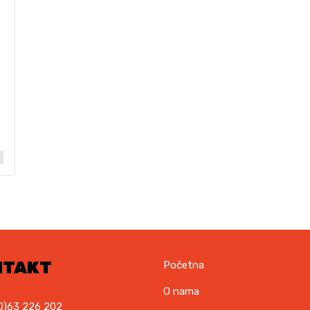
NTAKT
Početna
O nama
0)63 226 202