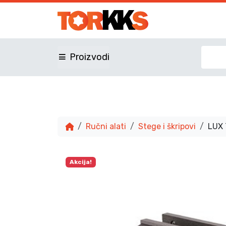
Proizvodi
Ručni alati
Stege i škripovi
LUX 
Akcija!