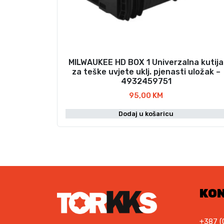
MILWAUKEE HD BOX 1 Univerzalna kutija
za teške uvjete uklj. pjenasti uložak –
4932459751
95,00
KM
Dodaj u košaricu
KO
+387 (