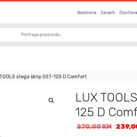
Naslovna
Savjeti
Dostava 
TOOLS stega škrip SST-125 D Comfort
LUX TOOLS 
125 D Comf
I
270,00
KM
239,
z