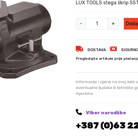
v
LUX TOOLS stega škrip SS
o
r
L
n
-
+
Dodaj
U
a
c
X
i
T
j
DOSTAVA
SIGURN
O
e
O
Pregledajte artikale prije plaćanj
n
L
a
S
b
s
Informacije i cijene na ovoj web s
i
t
eventualne ljudske ili tehničke 
l
mjestima
e
a
g
j
a
e
Viber narudžbe
:
š
+387 (0)63 2
2
k
7
r
0