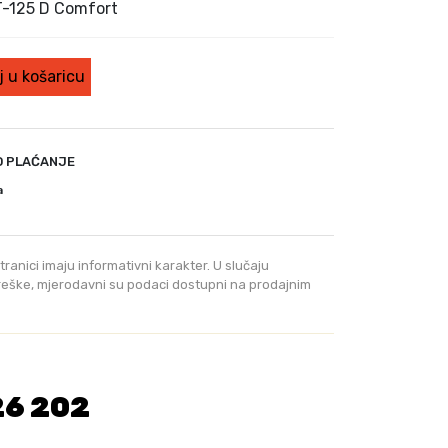
e
T-125 D Comfort
n
u
t
 u košaricu
n
a
c
i
O PLAĆANJE
j
a
e
n
a
tranici imaju informativni karakter. U slučaju
j
greške, mjerodavni su podaci dostupni na prodajnim
e
:
2
3
9
26 202
,
0
0