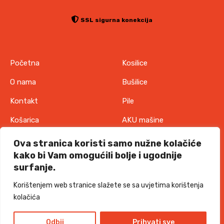
SSL sigurna konekcija
Početna
Kosilice
O nama
Bušilice
Kontakt
Pile
Košarica
AKU mašine
Pravila o zaštiti
Odjeća
Ova stranica koristi samo nužne kolačiće
privatnosti
kako bi Vam omogućili bolje i ugodnije
IT oprema
surfanje.
Uvjeti korištenja
Akcije
Korištenjem web stranice slažete se sa uvjetima korištenja
Politika o kolačićima
kolačića
TORKKS d.o.o. - 2026 sva prava pridržana
Design and development
Odbij
Prihvati sve