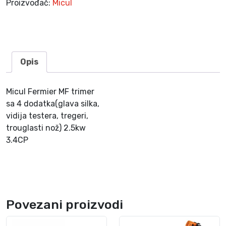
Proizvođač:
Micul
k
o
l
i
č
Opis
i
n
Micul Fermier MF trimer
a
sa 4 dodatka(glava silka,
vidija testera, tregeri,
trouglasti nož) 2.5kw
3.4CP
Povezani proizvodi