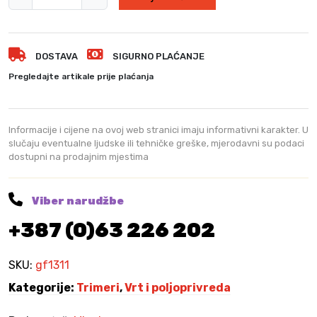
i
c
u
DOSTAVA
SIGURNO PLAĆANJE
l
F
Pregledajte artikale prije plaćanja
e
r
m
Informacije i cijene na ovoj web stranici imaju informativni karakter. U
i
slučaju eventualne ljudske ili tehničke greške, mjerodavni su podaci
dostupni na prodajnim mjestima
e
r
M
Viber narudžbe
F
+387 (0)63 226 202
t
r
i
SKU:
gf1311
m
Kategorije:
Trimeri
,
Vrt i poljoprivreda
e
r