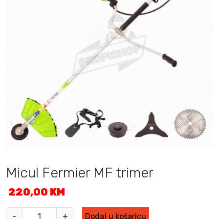
Micul Fermier MF trimer
220,00
KM
M
-
+
Dodaj u košaricu