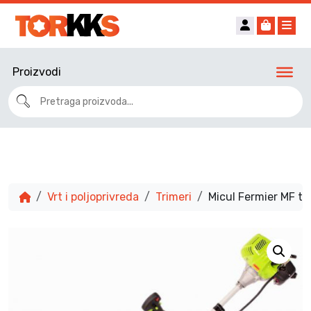
Account
Cart
Me
Proizvodi
Vrt i poljoprivreda
Trimeri
Micul Fermier MF tr