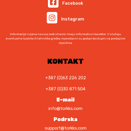
Facebook
Instagram
Informacije i cijene na ovoj web stranici imaju informativni karakter. U slučaju
eventualne ljudske ili tehničke greške, mjerodavni su podaci dostupni na prodajnim
mjestima
KONTAKT
+387 (0)63 226 202
+387 (0)30 871 504
E-mail
info@torkks.com
Podrska
support@torkks.com