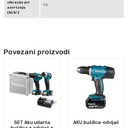
vibracije pri
1.5
zavrtanju
(M/S²)
Povezani proizvodi
SET Aku udarna
AKU bušilica-odvijač
bušilica + odvijač +