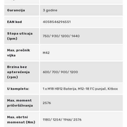
Garancija
3 godine
EAN kod
4058546296551
Stopa uticaja
750/ 930/ 1200/ 1440
(ipm)
Max. prečnik
M42
vijka
Brzina bez
opterećenja
600/ 700/ 900/ 1200
(rpm)
U kompletu:
1 x M18 HB12 Baterija, M12-18 FC punjač, ​​Kitbox
Max. moment
2576
pričvršćivanja
Max. obrtni
1180/ 1254/ 1966/ 2576
momenat (Nm)