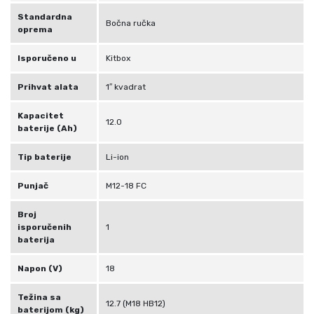
Standardna
Bočna ručka
oprema
Isporučeno u
Kitbox
Prihvat alata
1″ kvadrat
Kapacitet
12.0
baterije (Ah)
Tip baterije
Li-ion
Punjač
M12-18 FC
Broj
isporučenih
1
baterija
Napon (V)
18
Težina sa
12.7 (M18 HB12)
baterijom (kg)