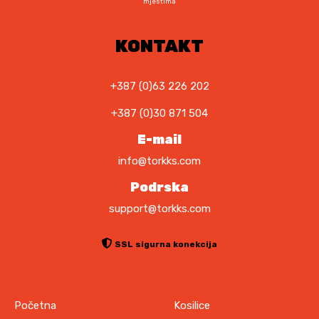
mjestima
6
,
1
0
,
0
KONTAKT
0
0
K
M
+387 (0)63 226 202
K
.
+387 (0)30 871 504
M
.
E-mail
info@torkks.com
Podrska
support@torkks.com
SSL sigurna konekcija
Početna
Kosilice