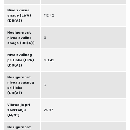
Nivo zvučne
snage (LWA)
112.42
(DB(A))
Nesigurnost
nivoa zvučne
3
snage (DB(A))
Nivo zvučnog
pritiska (LPA)
101.42
(DB(A))
Nesigurnost
nivoa zvučnog
3
pritiska
(DB(A))
Vibracije pri
zavrtanju
26.87
(M/S²)
Nesigurnost