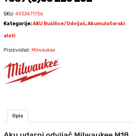
č
M
SKU:
4933471756
i
Kategorije:
AKU Bušilice/Odvijač
,
Akumulatorski
l
w
alati
a
u
Proizvođač:
Milwaukee
k
e
e
M
1
8
O
N
E
Opis
F
H
Aku udarni odvijač Milwaukee M18