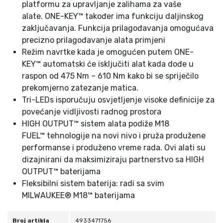
platformu za upravljanje zalihama za vaše
n
alate. ONE-KEY™ također ima funkciju daljinskog
a
zaključavanja. Funkcija prilagođavanja omogućava
precizno prilagođavanje alata primjeni
Režim navrtke kada je omogućen putem ONE-
KEY™ automatski će isključiti alat kada dođe u
raspon od 475 Nm – 610 Nm kako bi se spriječilo
prekomjerno zatezanje matica.
Tri-LEDs isporučuju osvjetljenje visoke definicije za
povećanje vidljivosti radnog prostora
HIGH OUTPUT™ sistem alata podiže M18
FUEL™ tehnologije na novi nivo i pruža produžene
performanse i produženo vreme rada. Ovi alati su
dizajnirani da maksimiziraju partnerstvo sa HIGH
OUTPUT™ baterijama
Fleksibilni sistem baterija: radi sa svim
MILWAUKEE® M18™ baterijama
Broj artikla
4933471756