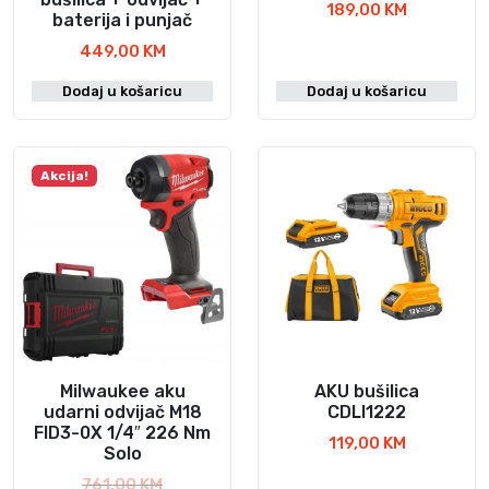
189,00
KM
baterija i punjač
449,00
KM
Dodaj u košaricu
Dodaj u košaricu
Akcija!
Milwaukee aku
AKU bušilica
udarni odvijač M18
CDLI1222
FID3-0X 1/4″ 226 Nm
119,00
KM
Solo
I
761,00
KM