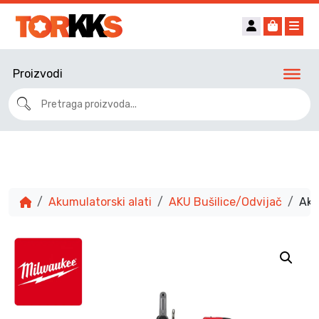
Account
Cart
Me
Proizvodi
Akumulatorski alati
AKU Bušilice/Odvijač
Aku