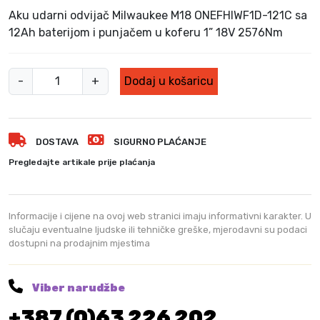
Aku udarni odvijač Milwaukee M18 ONEFHIWF1D-121C sa
12Ah baterijom i punjačem u koferu 1” 18V 2576Nm
A
-
+
Dodaj u košaricu
k
u
u
DOSTAVA
SIGURNO PLAĆANJE
d
a
Pregledajte artikale prije plaćanja
r
n
i
Informacije i cijene na ovoj web stranici imaju informativni karakter. U
o
slučaju eventualne ljudske ili tehničke greške, mjerodavni su podaci
dostupni na prodajnim mjestima
d
v
i
Viber narudžbe
j
+387 (0)63 226 202
a