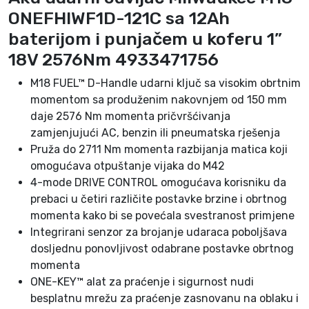
I
ONEFHIWF1D-121C sa 12Ah
W
F
baterijom i punjačem u koferu 1”
1
18V 2576Nm 4933471756
D
M18 FUEL™ D-Handle udarni ključ sa visokim obrtnim
-
momentom sa produženim nakovnjem od 150 mm
1
daje 2576 Nm momenta pričvršćivanja
2
zamjenjujući AC, benzin ili pneumatska rješenja
1
Pruža do 2711 Nm momenta razbijanja matica koji
C
omogućava otpuštanje vijaka do M42
s
4-mode DRIVE CONTROL omogućava korisniku da
e
prebaci u četiri različite postavke brzine i obrtnog
t
momenta kako bi se povećala svestranost primjene
k
Integrirani senzor za brojanje udaraca poboljšava
o
dosljednu ponovljivost odabrane postavke obrtnog
l
momenta
i
ONE-KEY™ alat za praćenje i sigurnost nudi
č
besplatnu mrežu za praćenje zasnovanu na oblaku i
i