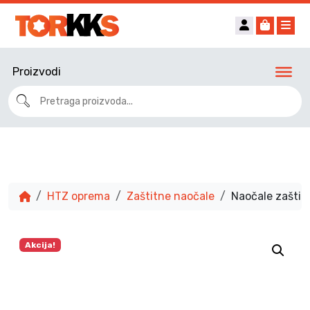
Account
Cart
Me
Proizvodi
HTZ oprema
Zaštitne naočale
Naočale zašti
Akcija!