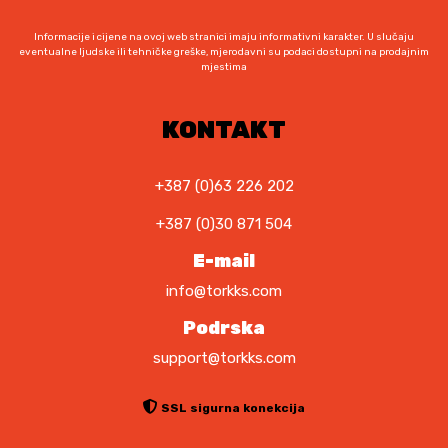
v
v
s
a
a
e
Informacije i cijene na ovoj web stranici imaju informativni karakter. U slučaju
r
r
eventualne ljudske ili tehničke greške, mjerodavni su podaci dostupni na prodajnim
m
mjestima
i
i
o
j
j
g
KONTAKT
a
a
u
n
n
o
t
t
d
+387 (0)63 226 202
i
i
a
.
.
+387 (0)30 871 504
b
O
O
r
E-mail
p
p
a
info@torkks.com
c
c
t
i
i
i
Podrska
j
j
n
support@torkks.com
e
e
a
s
s
s
SSL sigurna konekcija
e
e
t
m
m
r