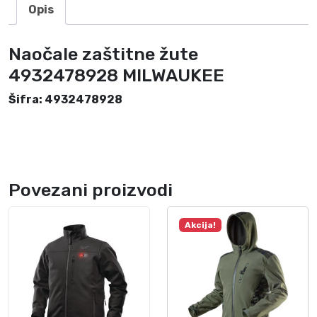
2
Opis
8
M
Naočale zaštitne žute
I
L
4932478928 MILWAUKEE
W
Šifra: 4932478928
A
U
K
E
E
Povezani proizvodi
k
o
l
Akcija!
i
č
i
n
a