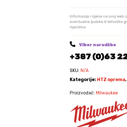
c
8
e
0
r
Informacije i cijene na ovoj web s
a
eventualne ljudske ili tehničke 
K
mjestima
d
M
n
.
e
Viber narudžbe
1
+387 (0)63 2
0
/
1
SKU:
N/A
1
Kategorije:
HTZ oprema
C
U
Proizvođač:
Milwaukee
T
5
/
E
M