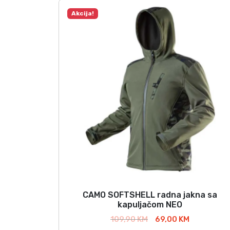
Akcija!
CAMO SOFTSHELL radna jakna sa
O
kapuljačom NEO
v
I
T
109,90
KM
69,00
KM
a