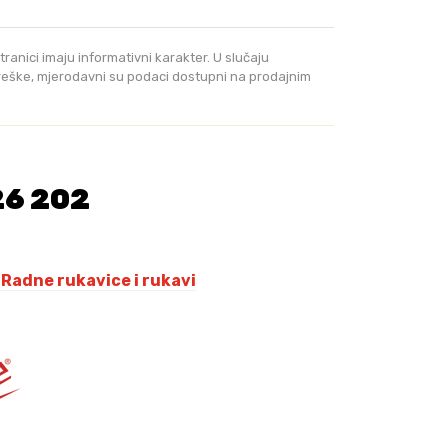
K
M
tranici imaju informativni karakter. U slučaju
.
greške, mjerodavni su podaci dostupni na prodajnim
26 202
,
Radne rukavice i rukavi