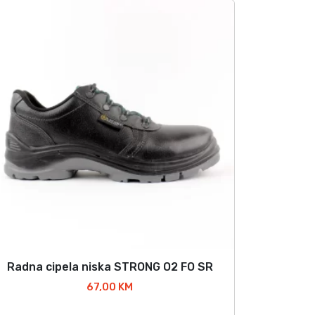
Radna cipela niska STRONG O2 FO SR
O
v
67,00
KM
a