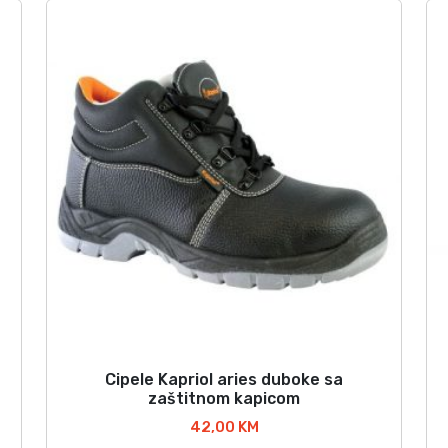
Cipele Kapriol aries duboke sa
O
zaštitnom kapicom
v
42,00
KM
a