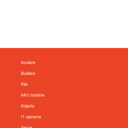
a
n
t
O
p
Kosilice
c
Bušilice
Pile
e
s
AKU mašine
e
Odjeća
m
o
IT oprema
g
u
Akcije