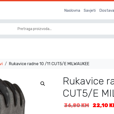
Naslovna
Savjeti
Dostava 
vi
Rukavice radne 10 /11 CUT5/E MILWAUKEE
Rukavice r
CUT5/E M
I
36,80
KM
22,10
K
z