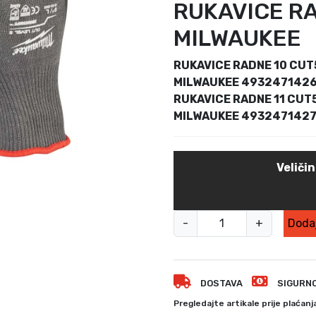
v
RUKAVICE RA
o
MILWAUKEE
r
n
RUKAVICE RADNE 10 CUT
a
c
MILWAUKEE 493247142
i
RUKAVICE RADNE 11 CUT
j
MILWAUKEE 493247142
e
n
a
Veliči
b
i
l
R
a
-
+
Dodaj
u
j
k
e
:
a
3
DOSTAVA
SIGURN
v
6
i
Pregledajte artikale prije plaćanj
,