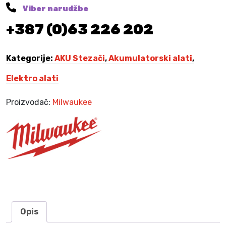
N
Viber narudžbe
2
+387 (0)63 226 202
2
A
l
Kategorije:
AKU Stezači
,
Akumulatorski alati
,
Z
A
Elektro alati
M
1
Proizvođač:
Milwaukee
8
H
C
C
T
k
o
l
i
Opis
č