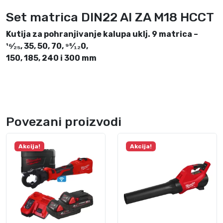
i
Set matrica DIN22 Al ZA M18 HCCT
n
a
Kutija za pohranjivanje kalupa uklj. 9 matrica –
¹⁶⁄₂₅, 35, 50, 70, ⁹5⁄₁₂0,
150, 185, 240 i 300 mm
Povezani proizvodi
Akcija!
Akcija!