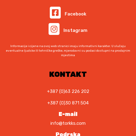
b
n
i
j
i
a
l
e
Facebook
l
j
a
:
a
e
j
3
Instagram
j
:
e
5
e
6
:
,
:
4
6
0
Informacije i cijene na ovoj web stranici imaju informativni karakter. U slučaju
9
5
5
0
eventualne ljudske ili tehničke greške, mjerodavni su podaci dostupni na prodajnim
mjestima
4
,
,
9
0
0
K
,
0
0
M
KONTAKT
0
.
0
K
K
M
+387 (0)63 226 202
M
K
.
.
+387 (0)30 871 504
M
.
E-mail
info@torkks.com
Podrska