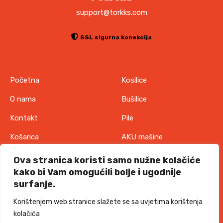
support@torkks.com
SSL sigurna konekcija
Početna
Kosilice
O nama
Bušilice
Kontakt
Pile
Košarica
AKU mašine
Pravila o zaštiti
Odjeća
Ova stranica koristi samo nužne kolačiće
privatnosti
kako bi Vam omogućili bolje i ugodnije
IT oprema
surfanje.
Uvjeti korištenja
Akcije
Korištenjem web stranice slažete se sa uvjetima korištenja
Politika o kolačićima
kolačića