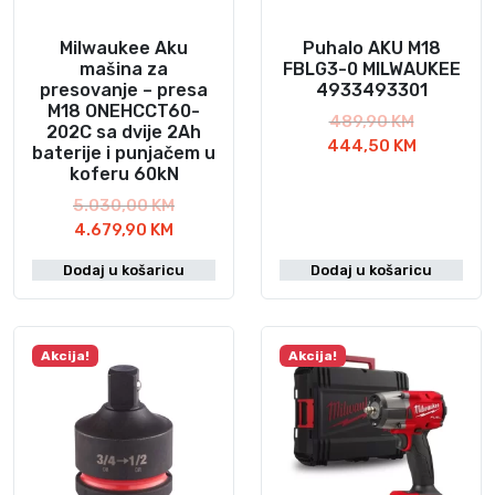
Milwaukee Aku
Puhalo AKU M18
mašina za
FBLG3-0 MILWAUKEE
presovanje – presa
4933493301
M18 ONEHCCT60-
I
489,90
KM
202C sa dvije 2Ah
z
T
444,50
KM
baterije i punjačem u
v
r
koferu 60kN
o
e
I
5.030,00
KM
r
n
T
z
4.679,90
KM
n
u
r
v
a
t
Dodaj u košaricu
Dodaj u košaricu
e
o
c
n
n
r
i
a
u
n
j
c
t
a
Akcija!
Akcija!
e
i
n
c
n
j
a
i
a
e
c
j
b
n
i
e
i
a
j
n
l
j