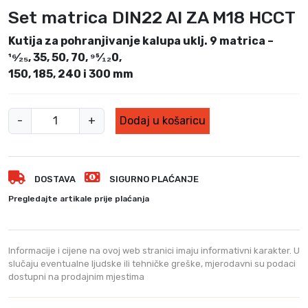
Set matrica DIN22 Al ZA M18 HCCT
Kutija za pohranjivanje kalupa uklj. 9 matrica –
¹⁶⁄₂₅, 35, 50, 70, ⁹5⁄₁₂0,
150, 185, 240 i 300 mm
S
-
+
Dodaj u košaricu
e
t
m
DOSTAVA
SIGURNO PLAĆANJE
a
t
Pregledajte artikale prije plaćanja
r
i
c
Informacije i cijene na ovoj web stranici imaju informativni karakter. U
a
slučaju eventualne ljudske ili tehničke greške, mjerodavni su podaci
dostupni na prodajnim mjestima
D
I