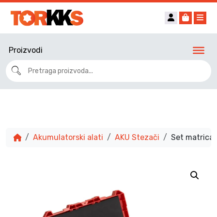
Account
Cart
Me
Proizvodi
Akumulatorski alati
AKU Stezači
Set matrica