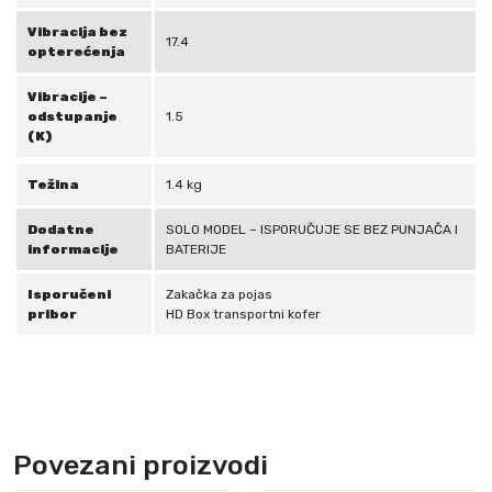
Vibracija bez
17.4
opterećenja
Vibracije –
odstupanje
1.5
(K)
Težina
1.4 kg
Dodatne
SOLO MODEL – ISPORUČUJE SE BEZ PUNJAČA I
informacije
BATERIJE
Isporučeni
Zakačka za pojas
pribor
HD Box transportni kofer
Povezani proizvodi