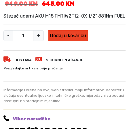
I
T
949,00
KM
645,00
KM
z
r
v
e
Stezač udarni AKU M18 FMTIW2F12-0X 1/2″ 881Nm FUEL
o
n
r
u
M
n
t
-
+
Dodaj u košaricu
i
a
n
c
a
l
i
c
w
j
i
DOSTAVA
SIGURNO PLAĆANJE
a
e
j
u
Pregledajte artikale prije plaćanja
n
e
k
a
n
e
b
a
e
Informacije i cijene na ovoj web stranici imaju informativni karakter. U
i
j
A
slučaju eventualne ljudske ili tehničke greške, mjerodavni su podaci
l
e
dostupni na prodajnim mjestima
k
a
:
u
j
6
U
e
4
Viber narudžbe
:
5
d