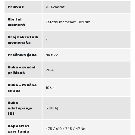
Prihvat
½” Kvadrat
Obrtni
Zatezni momenat: 881 Nm
moment
Broj zakretnih
4
momenata
Prečnik vijaka
do M22
Buka – zvučni
95.4
pritisak
Buka – zvučna
106.4
snaga
Buka –
odstupanje
3 db(A)
(K)
Kapacitet
475 / 610 / 745 / 47 Nm
zavrtanja