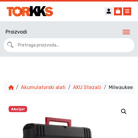
Account
Cart
Me
Proizvodi
Akumulatorski alati
AKU Stezači
Milwaukee A
Akcija!