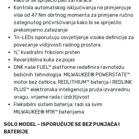
kako bi se spriječio pad zatvarača
4
Kontrola automatskog isključivanja ne primjenjuje
9
više od 47 Nm obrtnog momenta za primjene ručno
3
zategnutog pričvršćivanja kako bi se spriječilo
3
prekomjerno zatezanje
4
Tri-LEDs isporučuju osvjetljenje visoke definicije za
7
povećanje vidljivosti radnog prostora
8
½” kvadratni frikcioni prsten
4
Reverzibilna kuka za pojas
4
DNK naše FUEL™ platforme redefinira ravnotežu
9
bežičnih tehnologija. MILWAUKEE® POWERSTATE™
k
motor bez četkica, REDLITHIUM™ baterija i REDLINK
o
PLUS™ elektronska inteligencija pruža izvanrednu
l
snagu, vrijeme rada i izdržljivost
i
Fleksibilni sistem baterija: radi sa svim
č
MILWAUKEE® M18™ baterijama
i
SOLO MODEL – ISPORUČUJE SE BEZ PUNJAČA I
n
BATERIJE
a