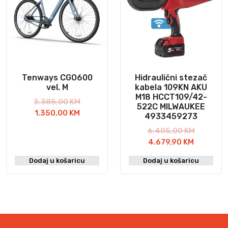
Tenways CGO600
Hidraulični stezač
vel. M
kabela 109KN AKU
M18 HCCT109/42-
I
3.385,00
KM
522C MILWAUKEE
T
z
1.350,00
KM
4933459273
r
v
I
6.405,00
KM
e
o
T
z
4.679,90
KM
n
r
r
v
u
n
Dodaj u košaricu
Dodaj u košaricu
e
o
t
a
n
r
n
c
u
n
a
i
t
a
c
j
n
c
i
e
a
i
j
n