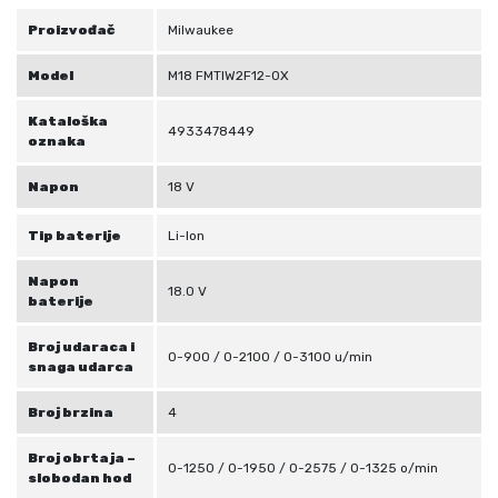
Proizvođač
Milwaukee
Model
M18 FMTIW2F12-0X
Kataloška
4933478449
oznaka
Napon
18 V
Tip baterije
Li-Ion
Napon
18.0 V
baterije
Broj udaraca i
0-900 / 0-2100 / 0-3100 u/min
snaga udarca
Broj brzina
4
Broj obrtaja –
0-1250 / 0-1950 / 0-2575 / 0-1325 o/min
slobodan hod