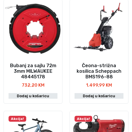
Bubanj za sajlu 72m
Čeona-strižna
3mm MILWAUKEE
kosilica Scheppach
48445178
BMS196-88
732,20
KM
1.499,99
KM
Dodaj u košaricu
Dodaj u košaricu
Akcija!
Akcija!