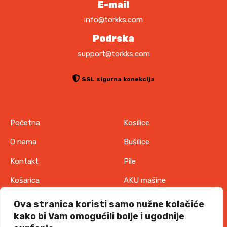
E-mail
M
info@torkks.com
.
Podrska
support@torkks.com
SSL sigurna konekcija
Početna
Kosilice
O nama
Bušilice
Kontakt
Pile
Košarica
AKU mašine
Pravila o zaštiti
Odjeća
Ova stranica koristi samo nužne kolačiće
privatnosti
kako bi Vam omogućili bolje i ugodnije
IT oprema