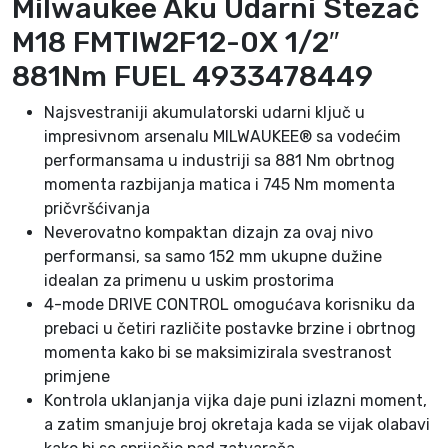
Milwaukee Aku Udarni Stezač
F
M18 FMTIW2F12-0X 1/2″
1
2
881Nm FUEL 4933478449
-
0
Najsvestraniji akumulatorski udarni ključ u
X
impresivnom arsenalu MILWAUKEE® sa vodećim
1
performansama u industriji sa 881 Nm obrtnog
/
momenta razbijanja matica i 745 Nm momenta
2
pričvršćivanja
″
Neverovatno kompaktan dizajn za ovaj nivo
8
performansi, sa samo 152 mm ukupne dužine
8
idealan za primenu u uskim prostorima
1
4-mode DRIVE CONTROL omogućava korisniku da
N
prebaci u četiri različite postavke brzine i obrtnog
m
momenta kako bi se maksimizirala svestranost
F
primjene
U
Kontrola uklanjanja vijka daje puni izlazni moment,
E
a zatim smanjuje broj okretaja kada se vijak olabavi
L