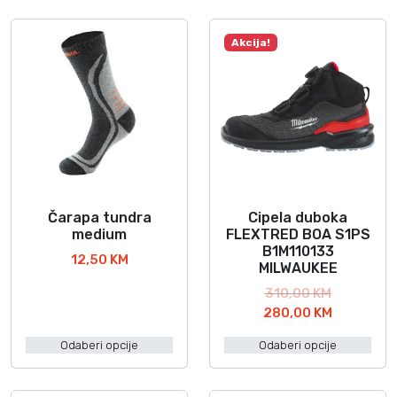
Akcija!
Čarapa tundra
Cipela duboka
O
O
medium
FLEXTRED BOA S1PS
v
v
B1M110133
12,50
KM
a
a
MILWAUKEE
j
j
I
310,00
KM
p
p
z
T
280,00
KM
r
r
v
r
o
o
Odaberi opcije
Odaberi opcije
o
e
i
i
r
n
z
z
n
u