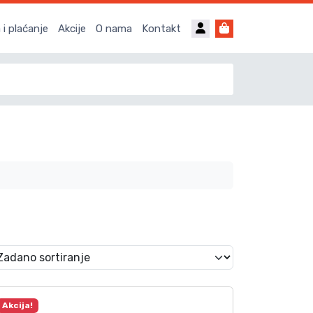
Account
Cart
i plaćanje
Akcije
O nama
Kontakt
Akcija!