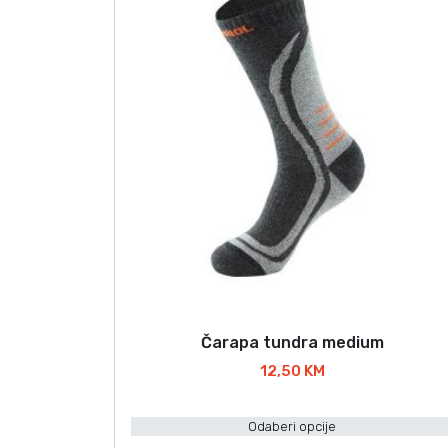
Čarapa tundra medium
O
v
12,50
KM
a
j
Odaberi opcije
p