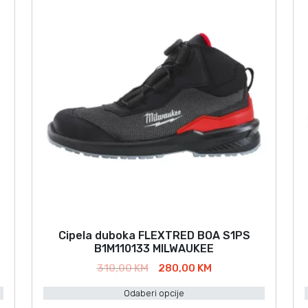
Cipela duboka FLEXTRED BOA S1PS
O
B1M110133 MILWAUKEE
v
I
T
310,00
KM
280,00
KM
a
z
r
j
j
Odaberi opcije
v
e
p