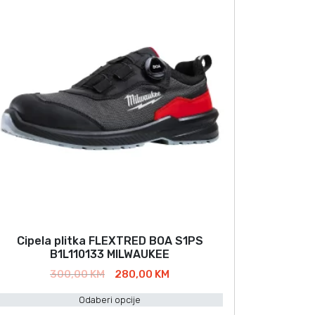
Cipela plitka FLEXTRED BOA S1PS
O
B1L110133 MILWAUKEE
v
I
T
300,00
KM
280,00
KM
a
z
r
Odaberi opcije
v
e
p