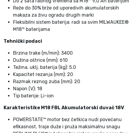
Do 2 sata radnog vremena sa M18™ 9,0 Ah baterijom
M
Reže do 30% brže od uporedivih akumulatorskih
1
makaza za živu ogradu drugih marki
8
Fleksibilni sistem baterija: radi sa svim MILWAUKEE®
F
M18™ baterijama
P
Tehnički podaci
P
2
Brzina trake (m/min): 3400
O
Dužina oštrice (mm): 610
P
Težina, uklj. baterija (kg): 5.0
4
Kapacitet rezanja (mm): 20
-
Razmak reznog zuba (mm): 20
8
Napon (V): 18
5
Tip baterije: Li-ion
2
k
Karakteristike M18 FBL Akumulatorski duvač 18V
o
POWERSTATE™ motor bez četkica nudi povećanu
l
efikasnost, traje duže i pruža maksimalnu snagu
i