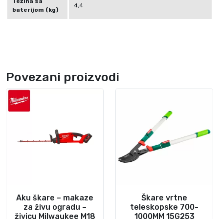
Težina sa
4,4
baterijom (kg)
Povezani proizvodi
Aku škare – makaze
Škare vrtne
za živu ogradu –
teleskopske 700-
živicu Milwaukee M18
1000MM 15G253