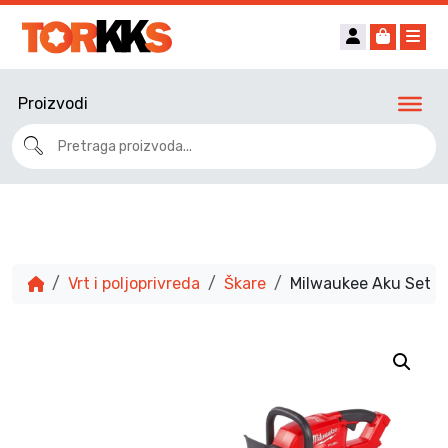
Account
Cart
Me
Proizvodi
Vrt i poljoprivreda
Škare
Milwaukee Aku Set –