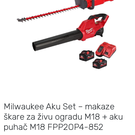
Milwaukee Aku Set – makaze
škare za živu ogradu M18 + aku
puhač M18 FPP2OP4-852