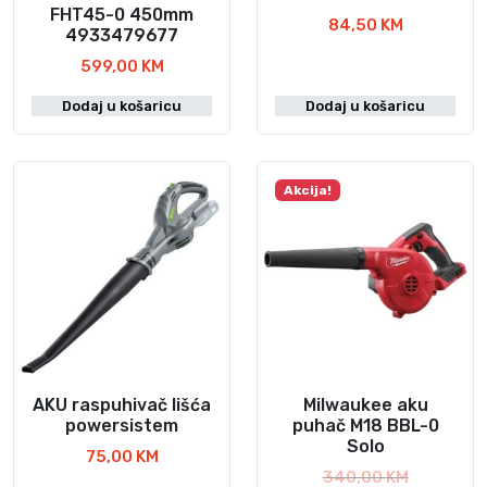
FHT45-0 450mm
84,50
KM
4933479677
599,00
KM
Dodaj u košaricu
Dodaj u košaricu
Akcija!
AKU raspuhivač lišća
Milwaukee aku
powersistem
puhač M18 BBL-0
Solo
75,00
KM
I
340,00
KM