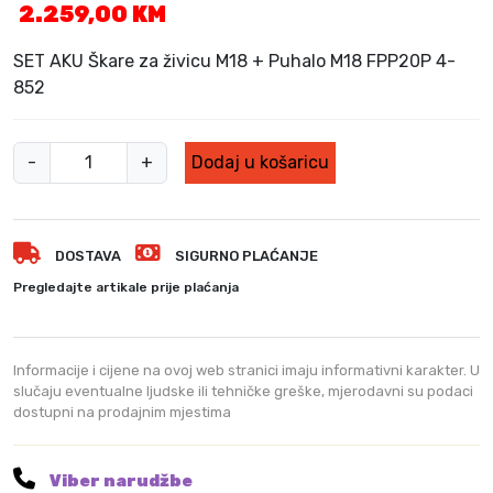
2.259,00
KM
SET AKU Škare za živicu M18 + Puhalo M18 FPP20P 4-
852
M
-
+
Dodaj u košaricu
i
l
w
DOSTAVA
SIGURNO PLAĆANJE
a
u
Pregledajte artikale prije plaćanja
k
e
e
Informacije i cijene na ovoj web stranici imaju informativni karakter. U
A
slučaju eventualne ljudske ili tehničke greške, mjerodavni su podaci
dostupni na prodajnim mjestima
k
u
S
Viber narudžbe