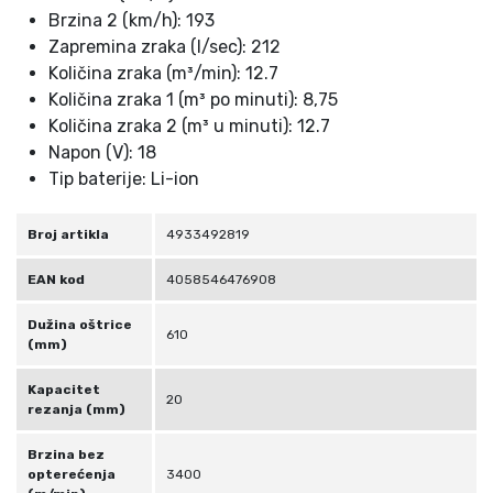
Brzina 2 (km/h): 193
Zapremina zraka (l/sec): 212
Količina zraka (m³/min): 12.7
Količina zraka 1 (m³ po minuti): 8,75
Količina zraka 2 (m³ u minuti): 12.7
Napon (V): 18
Tip baterije: Li-ion
Broj artikla
4933492819
EAN kod
4058546476908
Dužina oštrice
610
(mm)
Kapacitet
20
rezanja (mm)
Brzina bez
opterećenja
3400