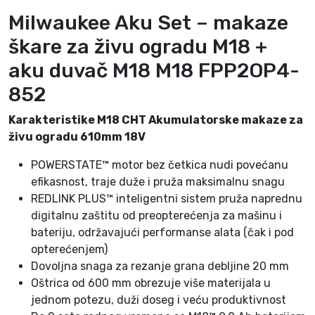
u
Milwaukee Aku Set – makaze
o
škare za živu ogradu M18 +
g
r
aku duvač M18 M18 FPP2OP4-
a
852
d
u
Karakteristike M18 CHT Akumulatorske makaze za
M
živu ogradu 610mm 18V
1
8
POWERSTATE™ motor bez četkica nudi povećanu
+
efikasnost, traje duže i pruža maksimalnu snagu
a
REDLINK PLUS™ inteligentni sistem pruža naprednu
k
digitalnu zaštitu od preopterećenja za mašinu i
u
bateriju, održavajući performanse alata (čak i pod
p
opterećenjem)
u
Dovoljna snaga za rezanje grana debljine 20 mm
h
Oštrica od 600 mm obrezuje više materijala u
a
jednom potezu, duži doseg i veću produktivnost
č