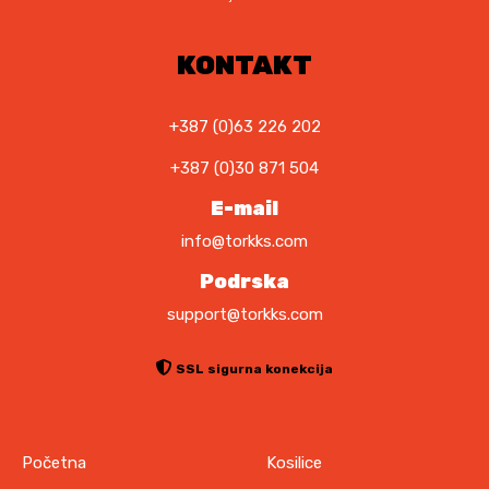
,
4
9
0
0
,
KONTAKT
0
K
0
M
+387 (0)63 226 202
.
K
+387 (0)30 871 504
M
.
E-mail
info@torkks.com
Podrska
support@torkks.com
SSL sigurna konekcija
Početna
Kosilice