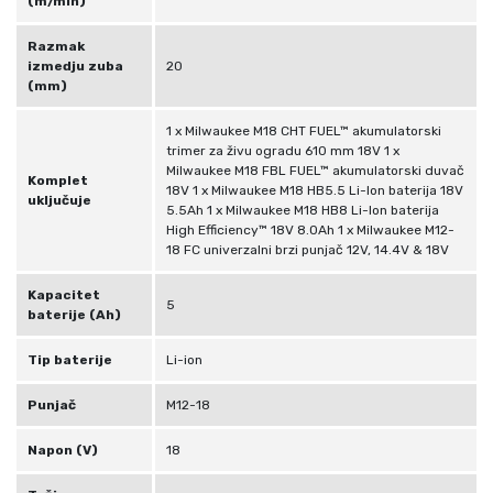
(m/min)
Razmak
izmedju zuba
20
(mm)
1 x Milwaukee M18 CHT FUEL™ akumulatorski
trimer za živu ogradu 610 mm 18V 1 x
Milwaukee M18 FBL FUEL™ akumulatorski duvač
Komplet
18V 1 x Milwaukee M18 HB5.5 Li-Ion baterija 18V
uključuje
5.5Ah 1 x Milwaukee M18 HB8 Li-Ion baterija
High Efficiency™ 18V 8.0Ah 1 x Milwaukee M12-
18 FC univerzalni brzi punjač 12V, 14.4V & 18V
Kapacitet
5
baterije (Ah)
Tip baterije
Li-ion
Punjač
M12-18
Napon (V)
18