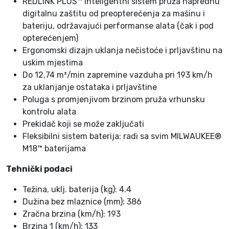
REDLINK PLUS™ inteligentni sistem pruža naprednu
č
digitalnu zaštitu od preopterećenja za mašinu i
i
bateriju, održavajući performanse alata (čak i pod
n
opterećenjem)
a
Ergonomski dizajn uklanja nečistoće i prljavštinu na
uskim mjestima
Do 12,74 m³/min zapremine vazduha pri 193 km/h
za uklanjanje ostataka i prljavštine
Poluga s promjenjivom brzinom pruža vrhunsku
kontrolu alata
Prekidač koji se može zaključati
Fleksibilni sistem baterija: radi sa svim MILWAUKEE®
M18™ baterijama
Tehnički podaci
Težina, uklj. baterija (kg): 4.4
Dužina bez mlaznice (mm): 386
Zračna brzina (km/h): 193
Brzina 1 (km/h): 133