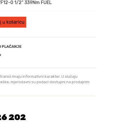
e
WF12-0 1/2″ 339Nm FUEL
n
u
t
 u košaricu
n
a
c
i
O PLAĆANJE
j
a
e
n
a
tranici imaju informativni karakter. U slučaju
j
greške, mjerodavni su podaci dostupni na prodajnim
e
:
4
0
9
26 202
,
0
0