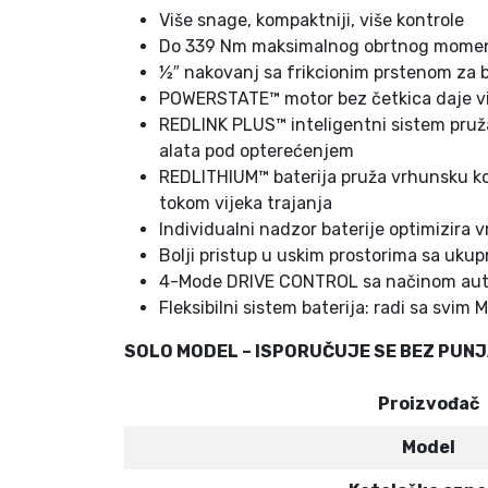
Više snage, kompaktniji, više kontrole
Do 339 Nm maksimalnog obrtnog mome
½″ nakovanj sa frikcionim prstenom za 
POWERSTATE™ motor bez četkica daje viš
REDLINK PLUS™ inteligentni sistem pruža
alata pod opterećenjem
REDLITHIUM™ baterija pruža vrhunsku kons
tokom vijeka trajanja
Individualni nadzor baterije optimizira v
Bolji pristup u uskim prostorima sa u
4-Mode DRIVE CONTROL sa načinom automa
Fleksibilni sistem baterija: radi sa sv
SOLO MODEL – ISPORUČUJE SE BEZ PUNJ
Proizvođač
Model