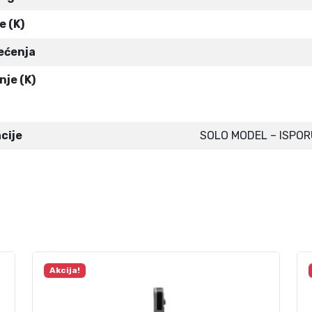
e (K)
rećenja
nje (K)
cije
SOLO MODEL – ISPOR
Akcija!