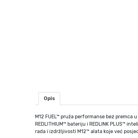
Opis
M12 FUEL™ pruža performanse bez premca u k
REDLITHIUM™ bateriju i REDLINK PLUS™ inteli
rada i izdržljivosti M12™ alata koje već posje