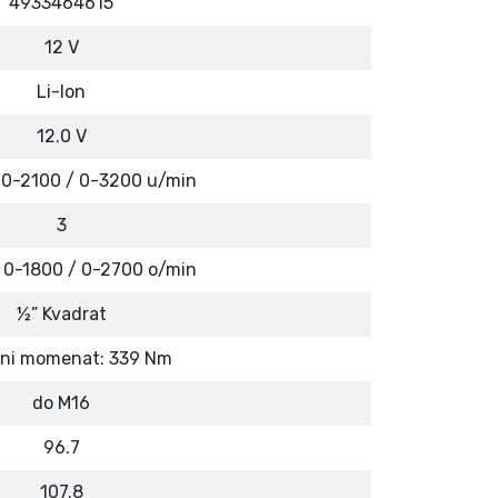
4933464615
12 V
Li-Ion
12.0 V
 0-2100 / 0-3200 u/min
3
 0-1800 / 0-2700 o/min
½” Kvadrat
ni momenat: 339 Nm
do M16
96.7
107.8