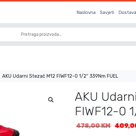
Naslovna
Savjeti
Dostava 
AKU Udarni Stezač M12 FIWF12-0 1/2″ 339Nm FUEL
AKU Udarni
FIWF12-0 
I
478,00
KM
409,
z