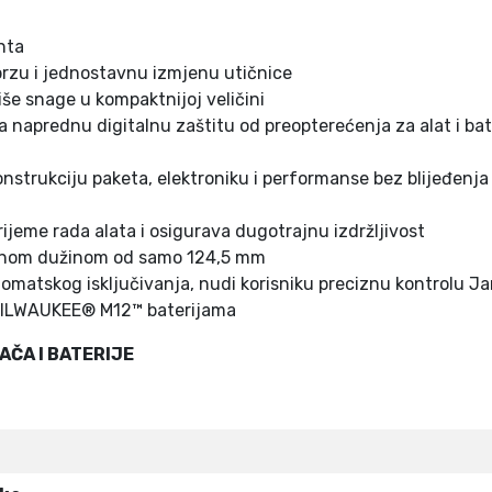
F
U
nta
E
brzu i jednostavnu izmjenu utičnice
L
e snage u kompaktnijoj veličini
k
 naprednu digitalnu zaštitu od preopterećenja za alat i bat
o
l
trukciju paketa, elektroniku i performanse bez blijeđenja k
i
č
rijeme rada alata i osigurava dugotrajnu izdržljivost
i
kupnom dužinom od samo 124,5 mm
n
tskog isključivanja, nudi korisniku preciznu kontrolu Jar
a
im MILWAUKEE® M12™ baterijama
AČA I BATERIJE