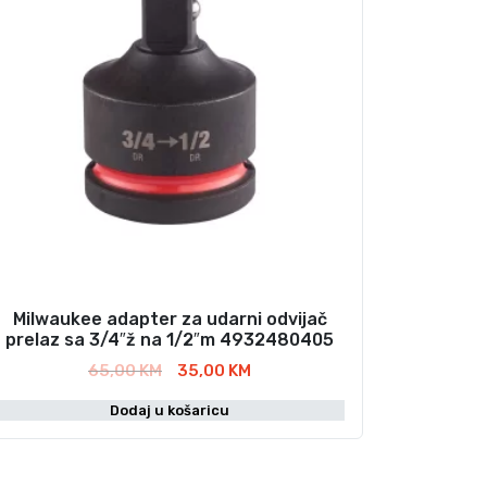
Milwaukee adapter za udarni odvijač
prelaz sa 3/4″ž na 1/2″m 4932480405
I
T
65,00
KM
35,00
KM
z
r
Dodaj u košaricu
v
e
o
n
r
u