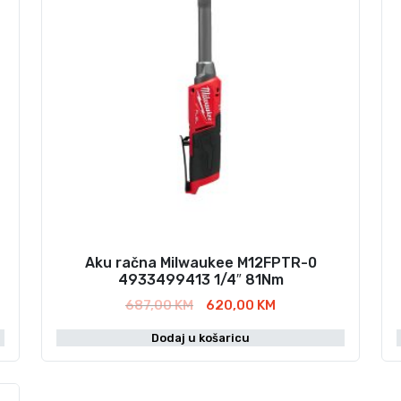
Aku račna Milwaukee M12FPTR-0
4933499413 1/4″ 81Nm
I
T
687,00
KM
620,00
KM
z
r
Dodaj u košaricu
v
e
o
n
r
u