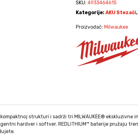
1
SKU:
4933464615
,
2
Kategorije:
AKU Stezači
0
F
0
I
Proizvođač:
Milwaukee
W
K
F
M
1
.
2
-
0
1
/
2
″
3
3
ompaktnoj strukturi i sadrži tri MILWAUKEE® ekskluzivne 
9
gentni hardver i softver.
REDLITHIUM™ baterije pružaju tr
N
dujete.
m