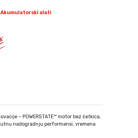
,
Akumulatorski alati
K
M
.
inovacije – POWERSTATE™ motor bez četkica,
enutnu nadogradnju performansi, vremena