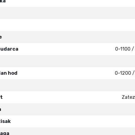
aka
e
a udarca
0-1100 /
dan hod
0-1200 /
t
Zatez
a
tisak
naga