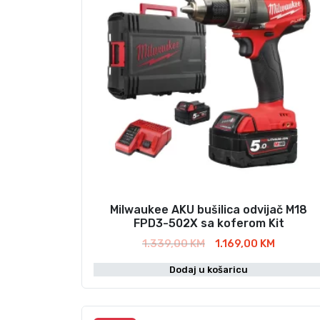
Milwaukee AKU bušilica odvijač M18
FPD3-502X sa koferom Kit
I
T
1.339,00
KM
1.169,00
KM
z
r
Dodaj u košaricu
v
e
o
n
r
u