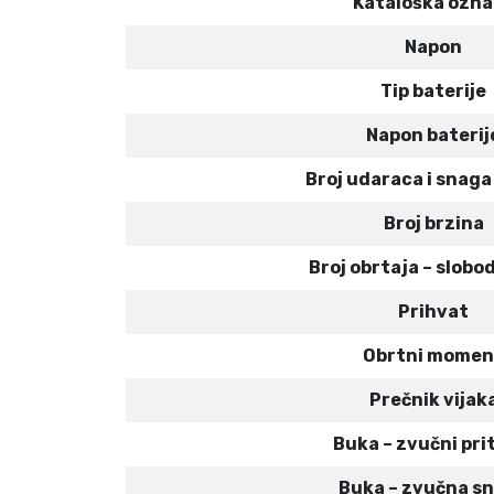
Kataloška ozn
Napon
Tip baterije
Napon baterij
Broj udaraca i snag
Broj brzina
Broj obrtaja – slobo
Prihvat
Obrtni momen
Prečnik vijak
Buka – zvučni pri
Buka – zvučna s