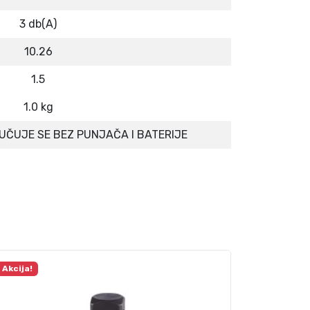
3 db(A)
10.26
1.5
1.0 kg
UČUJE SE BEZ PUNJAČA I BATERIJE
Akcija!