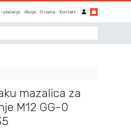
Account
Cart
i plaćanje
Akcije
O nama
Kontakt
aku mazalica za
nje M12 GG-0
35