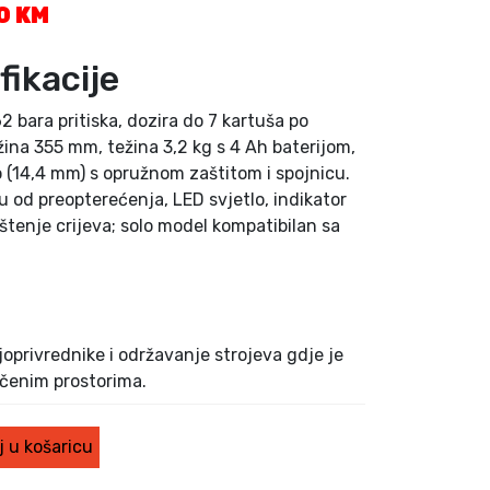
T
00
KM
r
e
fikacije
n
u
 bara pritiska, dozira do 7 kartuša po
t
ina 355 mm, težina 3,2 kg s 4 Ah baterijom,
n
vo (14,4 mm) s opružnom zaštitom i spojnicu.
a
 od preopterećenja, LED svjetlo, indikator
c
dištenje crijeva; solo model kompatibilan sa
i
j
e
n
a
j
joprivrednike i održavanje strojeva gdje je
e
učenim prostorima.
:
3
5
 u košaricu
0