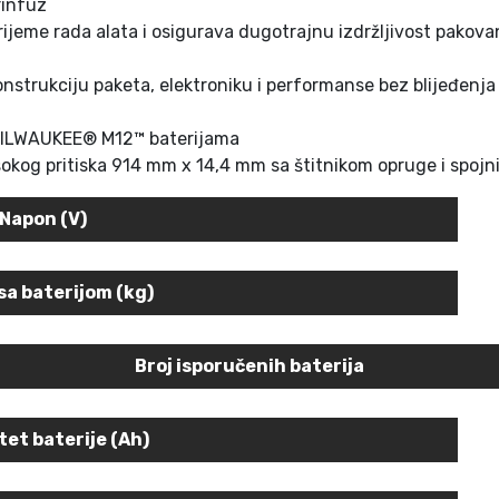
rinfuz
0
vrijeme rada alata i osigurava dugotrajnu izdržljivost pakova
4
9
trukciju paketa, elektroniku i performanse bez blijeđenja k
3
3
im MILWAUKEE® M12™ baterijama
4
visokog pritiska 914 mm x 14,4 mm sa štitnikom opruge i spoj
4
0
Napon (V)
4
3
5
sa baterijom (kg)
k
o
Broj isporučenih baterija
l
i
č
tet baterije (Ah)
i
n