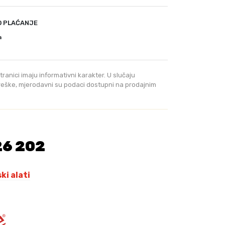
,
0
0
O PLAĆANJE
a
K
M
.
tranici imaju informativni karakter. U slučaju
greške, mjerodavni su podaci dostupni na prodajnim
26 202
i alati