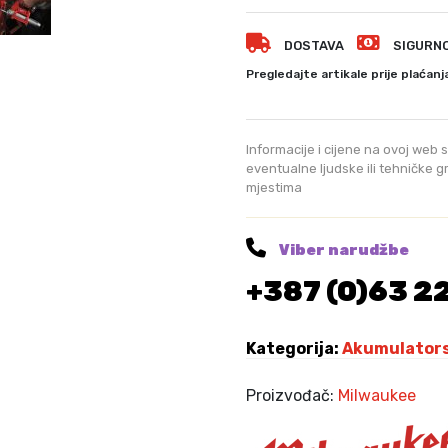
l
4
7
w
0
DOSTAVA
SIGURN
a
,
u
Pregledajte artikale prije plaćanj
0
k
0
e
e
Informacije i cijene na ovoj web s
K
a
eventualne ljudske ili tehničke 
M
mjestima
k
.
u
m
Viber narudžbe
a
+387 (0)63 2
z
a
l
Kategorija:
Akumulatorsk
i
c
Proizvođač:
Milwaukee
a
z