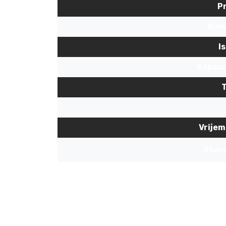
Pr
Komp
I
Kapaci
T
Vrijem
Stan