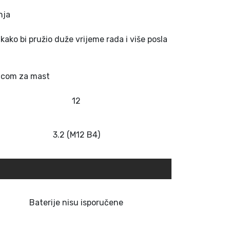
nja
ako bi pružio duže vrijeme rada i više posla
nicom za mast
12
3.2 (M12 B4)
Baterije nisu isporučene