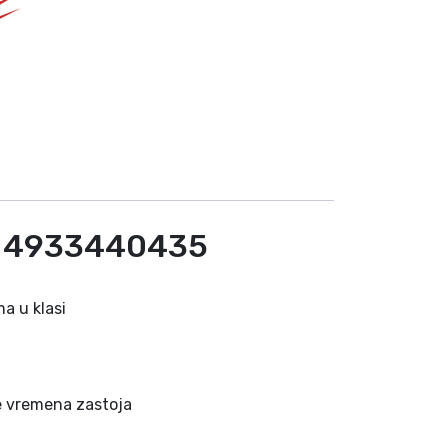
-0 4933440435
ma u klasi
je vremena zastoja