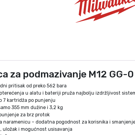
a
p
o
d
m
a
z
i
v
a
ica za podmazivanje M12 GG
n
j
dni pritisak od preko 562 bara
e
erećenja u alatu i bateriji pruža najbolju izdržljivost siste
M
 7 kartridža po punjenju
1
samo 355 mm dužine i 3,2 kg
2
punjenje za brz protok
G
 za naramenicu – dodatna pogodnost za korisnika i smanjen
G
, uložak i mogućnost usisavanja
-