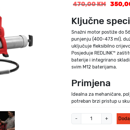
I
470,00
KM
350,
z
v
Ključne speci
o
r
Snažni motor postiže do 562
n
punjenju (400-473 ml), duž
a
uključuje fleksibilno crije
c
Posjeduje REDLINK™ zaštitu
i
baterije i integrirano skla
j
e
svim M12 baterijama.
n
a
Primjena
b
i
Idealna za mehaničare, pol
l
potreban brzi pristup u sk
a
j
M
e
-
+
Dodaj
i
: