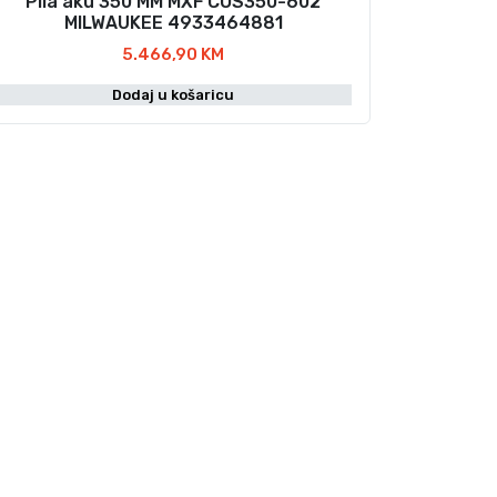
Pila aku 350 MM MXF COS350-602
MILWAUKEE 4933464881
5.466,90
KM
Dodaj u košaricu