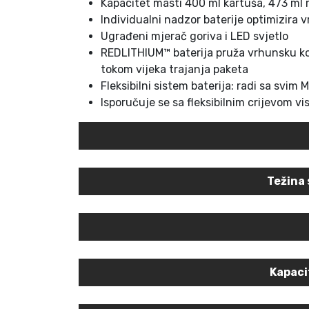
Kapacitet masti 400 ml kartuša, 473 ml 
Individualni nadzor baterije optimizira 
Ugrađeni mjerač goriva i LED svjetlo
REDLITHIUM™ baterija pruža vrhunsku kons
tokom vijeka trajanja paketa
Fleksibilni sistem baterija: radi sa sv
Isporučuje se sa fleksibilnim crijevom 
Težina 
Kapaci